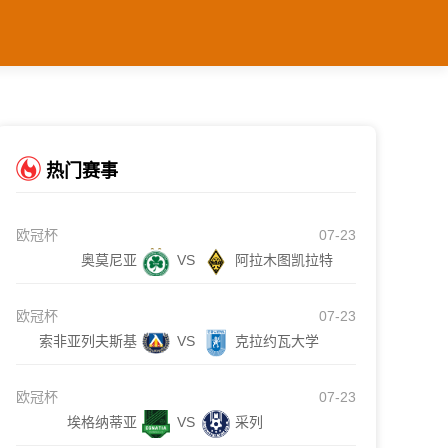
热门赛事
欧冠杯
07-23
奥莫尼亚
VS
阿拉木图凯拉特
欧冠杯
07-23
索非亚列夫斯基
VS
克拉约瓦大学
欧冠杯
07-23
埃格纳蒂亚
VS
采列