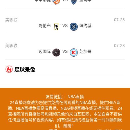
美职联
07-23
哥伦布
VS
纽约城
美职联
07-23
迈国际
VS
芝加哥
足球录像
友情链接：
NBA直播
24直播网虔诚为您提供免费在线观看的NBA直播，提供NBA直
播、NBA直播免费高清直播、NBA视频直播在线无插件观看。24
直播网所有直播信号和视频录像均来自互联网，本站自身不提供
任何直播信号和视频内容，如有侵犯您的权益请第一时间通知我
们，谢谢！