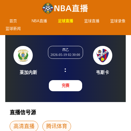
首页
NBA直播
足球直播
篮球直播
篮球录像
篮球新闻
西乙
2026-05-19 02:30:00
:
莱加内斯
韦斯
完赛
直播信号源
高清直播
腾讯体育