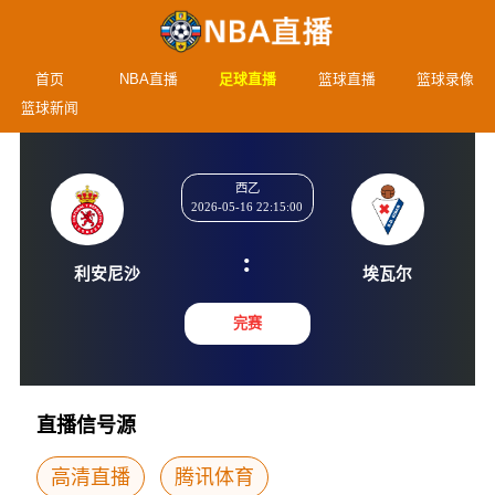
首页
NBA直播
足球直播
篮球直播
篮球录像
篮球新闻
西乙
2026-05-16 22:15:00
:
利安尼沙
埃瓦
完赛
直播信号源
高清直播
腾讯体育