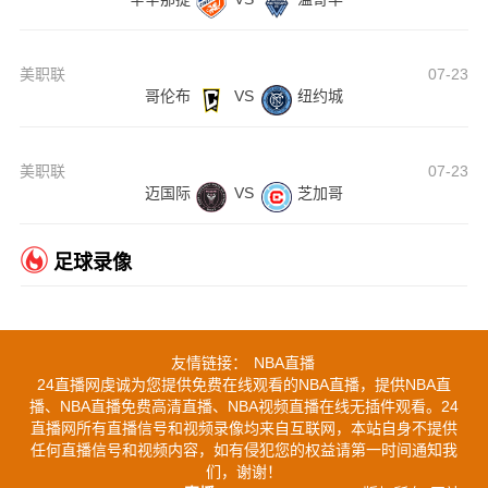
美职联
07-23
哥伦布
VS
纽约城
美职联
07-23
迈国际
VS
芝加哥
足球录像
友情链接：
NBA直播
24直播网虔诚为您提供免费在线观看的NBA直播，提供NBA直
播、NBA直播免费高清直播、NBA视频直播在线无插件观看。24
直播网所有直播信号和视频录像均来自互联网，本站自身不提供
任何直播信号和视频内容，如有侵犯您的权益请第一时间通知我
们，谢谢！