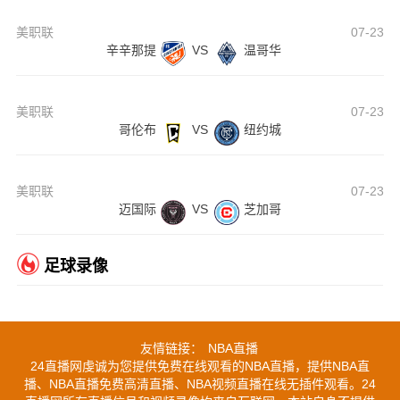
美职联
07-23
辛辛那提
VS
温哥华
美职联
07-23
哥伦布
VS
纽约城
美职联
07-23
迈国际
VS
芝加哥
足球录像
友情链接：
NBA直播
24直播网虔诚为您提供免费在线观看的NBA直播，提供NBA直
播、NBA直播免费高清直播、NBA视频直播在线无插件观看。24