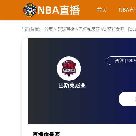
首页
NBA直
当前位置：
首页
>
篮球直播
>
巴斯克尼亚 VS 萨拉戈萨 【2026-
西篮甲
202
巴斯克尼亚
直播信号源