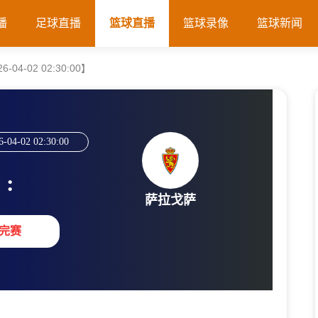
播
足球直播
篮球直播
篮球录像
篮球新闻
04-02 02:30:00】
6-04-02 02:30:00
:
萨拉戈萨
完赛