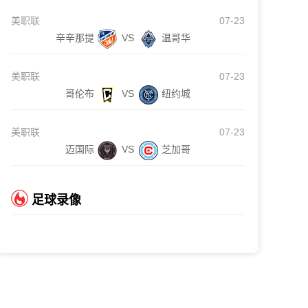
美职联
07-23
辛辛那提
VS
温哥华
美职联
07-23
哥伦布
VS
纽约城
美职联
07-23
迈国际
VS
芝加哥
足球录像