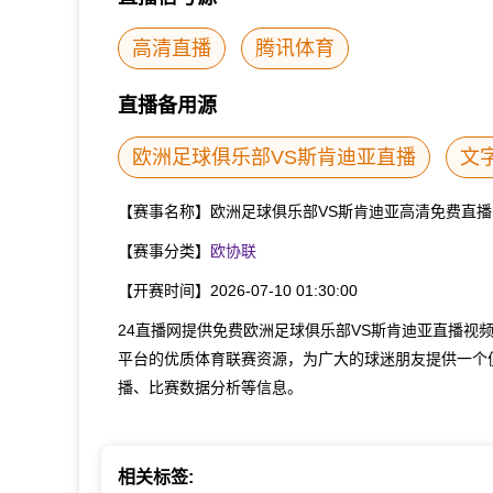
高清直播
腾讯体育
直播备用源
欧洲足球俱乐部VS斯肯迪亚直播
文
【赛事名称】
欧洲足球俱乐部VS斯肯迪亚高清免费直播
【赛事分类】
欧协联
【开赛时间】
2026-07-10 01:30:00
24直播网提供免费欧洲足球俱乐部VS斯肯迪亚直播视
平台的优质体育联赛资源，为广大的球迷朋友提供一个
播、比赛数据分析等信息。
相关标签: