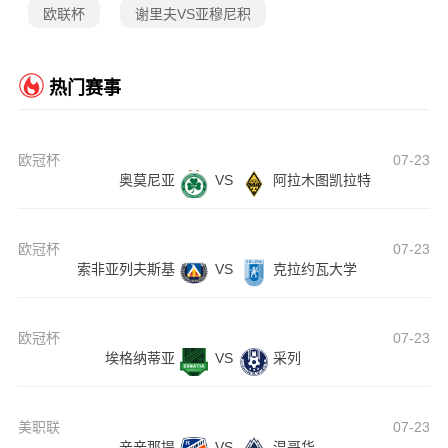
欧联杯
谢里夫VS亚穆尼积
热门赛事
欧冠杯
07-23
奥莫尼亚
VS
阿拉木图凯拉特
欧冠杯
07-23
索非亚列夫斯基
VS
克拉约瓦大学
欧冠杯
07-23
埃格纳蒂亚
VS
采列
美职联
07-23
辛辛那提
VS
温哥华