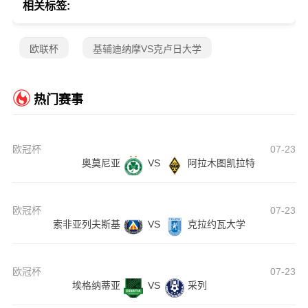
相关标签:
欧联杯
基辅迪纳摩VS克卢日大学
热门赛事
欧冠杯
07-23
奥莫尼亚
VS
阿拉木图凯拉特
欧冠杯
07-23
索非亚列夫斯基
VS
克拉约瓦大学
欧冠杯
07-23
埃格纳蒂亚
VS
采列