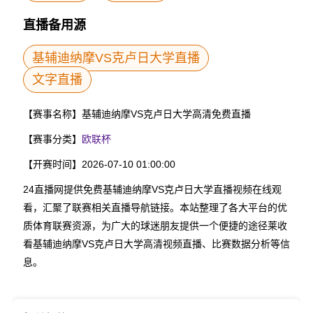
直播备用源
基辅迪纳摩VS克卢日大学直播
文字直播
【赛事名称】
基辅迪纳摩VS克卢日大学高清免费直播
【赛事分类】
欧联杯
【开赛时间】
2026-07-10 01:00:00
24直播网提供免费基辅迪纳摩VS克卢日大学直播视频在线观
看，汇聚了联赛相关直播导航链接。本站整理了各大平台的优
质体育联赛资源，为广大的球迷朋友提供一个便捷的途径莱收
看基辅迪纳摩VS克卢日大学高清视频直播、比赛数据分析等信
息。