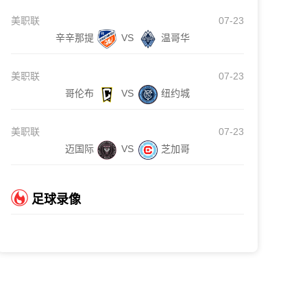
美职联
07-23
辛辛那提
VS
温哥华
美职联
07-23
哥伦布
VS
纽约城
美职联
07-23
迈国际
VS
芝加哥
足球录像