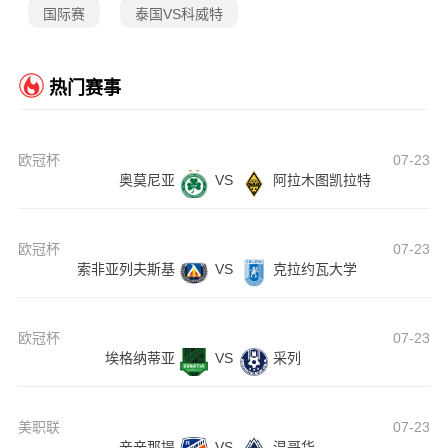
国际赛
泰国VS科威特
热门赛事
欧冠杯
07-23
奥莫尼亚
VS
阿拉木图凯拉特
欧冠杯
07-23
索非亚列夫斯基
VS
克拉约瓦大学
欧冠杯
07-23
埃格纳蒂亚
VS
采列
美职联
07-23
辛辛那提
VS
温哥华