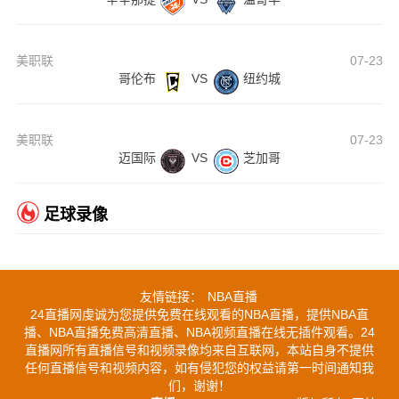
美职联
07-23
哥伦布
VS
纽约城
美职联
07-23
迈国际
VS
芝加哥
足球录像
友情链接：
NBA直播
24直播网虔诚为您提供免费在线观看的NBA直播，提供NBA直
播、NBA直播免费高清直播、NBA视频直播在线无插件观看。24
直播网所有直播信号和视频录像均来自互联网，本站自身不提供
任何直播信号和视频内容，如有侵犯您的权益请第一时间通知我
们，谢谢！