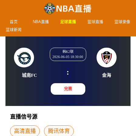
首页
NBA直播
足球直播
篮球直播
篮球录像
篮球新闻
韩K2联
2026-06-05 18:30:00
:
城南FC
金海
完赛
直播信号源
高清直播
腾讯体育