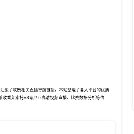
，汇聚了联赛相关直播导航链接。本站整理了各大平台的优质
莱收看莱索托VS肯尼亚高清视频直播、比赛数据分析等信