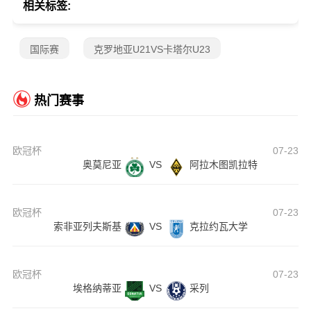
相关标签:
国际赛
克罗地亚U21VS卡塔尔U23
热门赛事
欧冠杯
07-23
奥莫尼亚
VS
阿拉木图凯拉特
欧冠杯
07-23
索非亚列夫斯基
VS
克拉约瓦大学
欧冠杯
07-23
埃格纳蒂亚
VS
采列