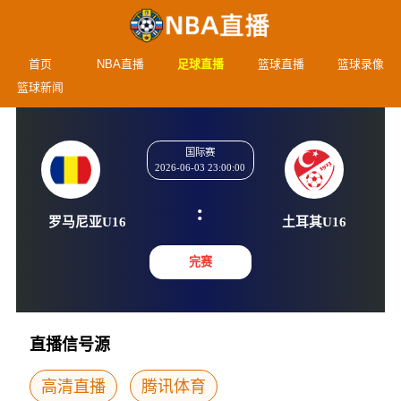
首页
NBA直播
足球直播
篮球直播
篮球录像
篮球新闻
国际赛
2026-06-03 23:00:00
:
罗马尼亚U16
土耳其U
完赛
直播信号源
高清直播
腾讯体育