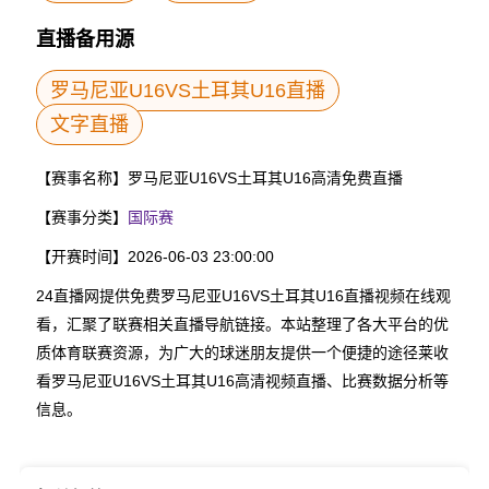
直播备用源
罗马尼亚U16VS土耳其U16直播
文字直播
【赛事名称】
罗马尼亚U16VS土耳其U16高清免费直播
【赛事分类】
国际赛
【开赛时间】
2026-06-03 23:00:00
24直播网提供免费罗马尼亚U16VS土耳其U16直播视频在线观
看，汇聚了联赛相关直播导航链接。本站整理了各大平台的优
质体育联赛资源，为广大的球迷朋友提供一个便捷的途径莱收
看罗马尼亚U16VS土耳其U16高清视频直播、比赛数据分析等
信息。