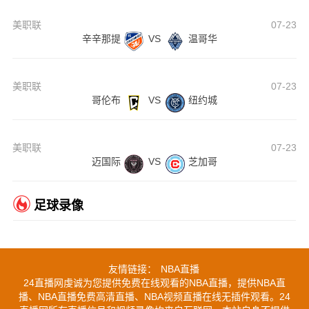
美职联
07-23
辛辛那提
VS
温哥华
美职联
07-23
哥伦布
VS
纽约城
美职联
07-23
迈国际
VS
芝加哥
足球录像
友情链接：
NBA直播
24直播网虔诚为您提供免费在线观看的NBA直播，提供NBA直
播、NBA直播免费高清直播、NBA视频直播在线无插件观看。24