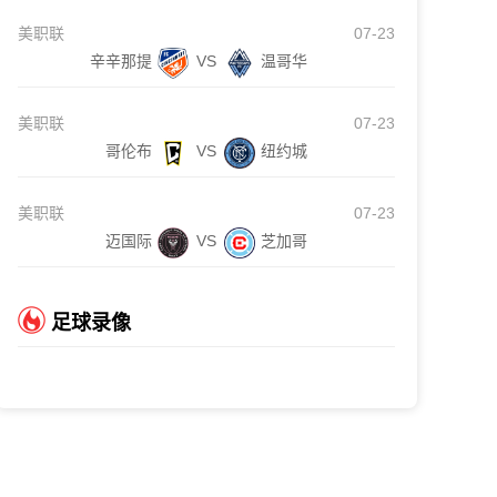
美职联
07-23
辛辛那提
VS
温哥华
美职联
07-23
哥伦布
VS
纽约城
美职联
07-23
迈国际
VS
芝加哥
足球录像